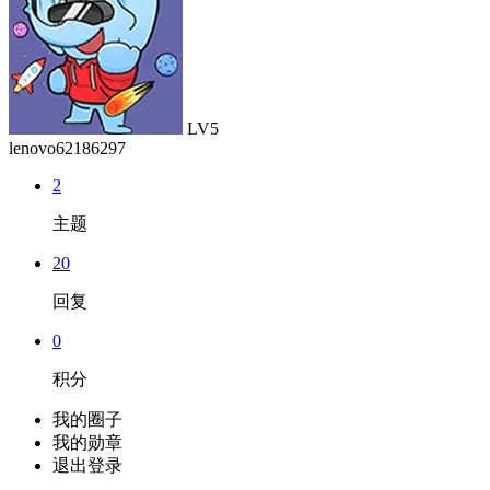
LV5
lenovo62186297
2
主题
20
回复
0
积分
我的圈子
我的勋章
退出登录