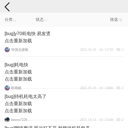
手机反馈
分类
状态
筛选
[bug]y70耗电快 易发烫
点击重新加载
华强北拯救者y70
2023-10-10
11726
2
[bug]耗电快
点击重新加载
点击重新加载
听雨眠
2021-10-19
13000
2
[bug]待机耗电太高了
点击重新加载
点击重新加载
lenovo72264073
2021-10-13
13169
2