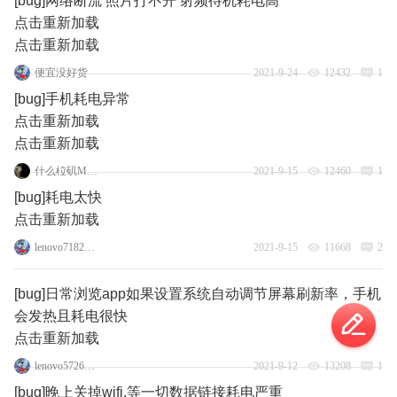
[bug]网络断流 照片打不开 射频待机耗电高
点击重新加载
点击重新加载
便宜没好货
2021-9-24
12432
1
[bug]手机耗电异常
点击重新加载
点击重新加载
什么柆矶Moto
2021-9-15
12460
1
[bug]耗电太快
点击重新加载
lenovo71829684
2021-9-15
11668
2
[bug]日常浏览app如果设置系统自动调节屏幕刷新率，手机
会发热且耗电很快
点击重新加载
lenovo57265241
2021-9-12
13208
1
[bug]晚上关掉wifi,等一切数据链接耗电严重