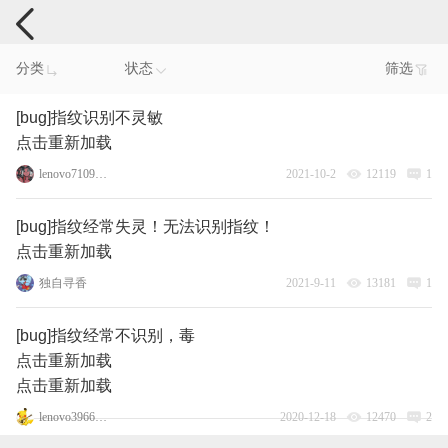
手机反馈
分类
状态
筛选
[bug]指纹识别不灵敏
点击重新加载
lenovo71091503
2021-10-2
12119
1
[bug]指纹经常失灵！无法识别指纹！
点击重新加载
独自寻香
2021-9-11
13181
1
[bug]指纹经常不识别，毒
点击重新加载
点击重新加载
lenovo3966401
2020-12-18
12470
2