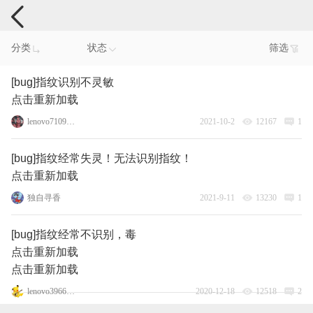
手机反馈
分类
状态
筛选
[bug]指纹识别不灵敏
点击重新加载
lenovo71091503
2021-10-2
12167
1
[bug]指纹经常失灵！无法识别指纹！
点击重新加载
独自寻香
2021-9-11
13230
1
[bug]指纹经常不识别，毒
点击重新加载
点击重新加载
lenovo3966401
2020-12-18
12518
2