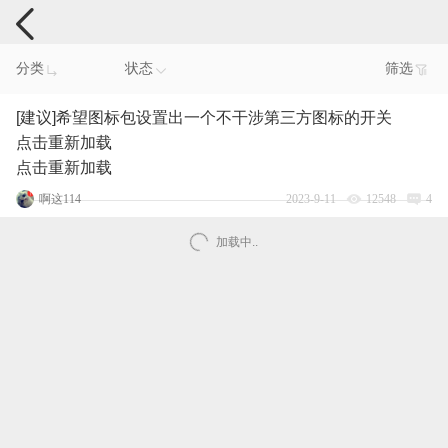
手机反馈
分类
状态
筛选
[建议]希望图标包设置出一个不干涉第三方图标的开关
点击重新加载
点击重新加载
啊这114
2023-9-11
12548
4
加载中..