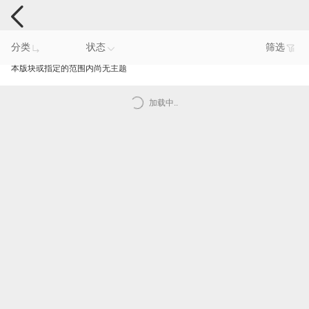
手机反馈
分类
状态
筛选
本版块或指定的范围内尚无主题
加载中..