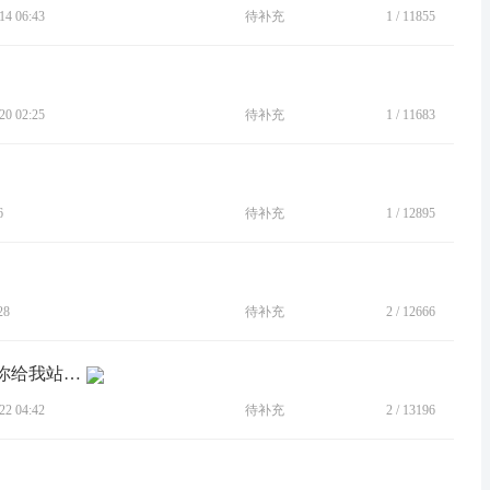
4 06:43
待补充
1
/
11855
0 02:25
待补充
1
/
11683
6
待补充
1
/
12895
28
待补充
2
/
12666
[BUG]哪个想出来充电必须原装线的，你给我站出来承担后果！
2 04:42
待补充
2
/
13196