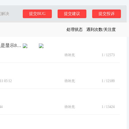
已解决
提交BUG
提交建议
提交投诉
处理状态
遇到次数/关注度
[建议]联想Z6 pro手机充电充不进去。总是显示8%的电量。
待补充
1
/
12573
1 05:12
待补充
1
/
12189
44
待补充
1
/
13424