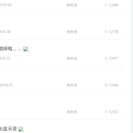
 07:05
待补充
1
/
12440
 01:36
待补充
1
/
12738
[BUG]手机一直慢充，不敢使用，边充都掉电，还充不满
 07:21
待补充
1
/
11977
8 04:15
待补充
4
/
11944
待补充
1
/
12152
发出提示音