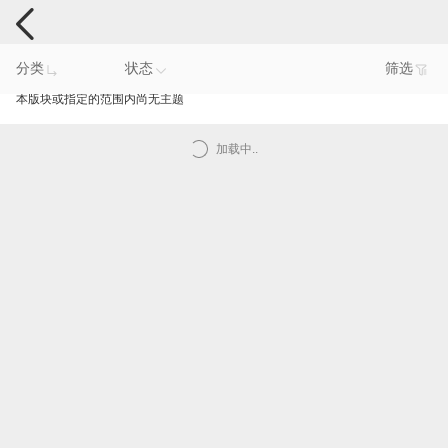
手机反馈
分类
状态
筛选
本版块或指定的范围内尚无主题
加载中..