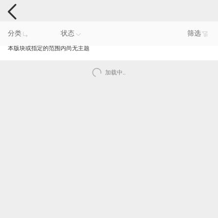
手机反馈
分类
状态
筛选
本版块或指定的范围内尚无主题
加载中..