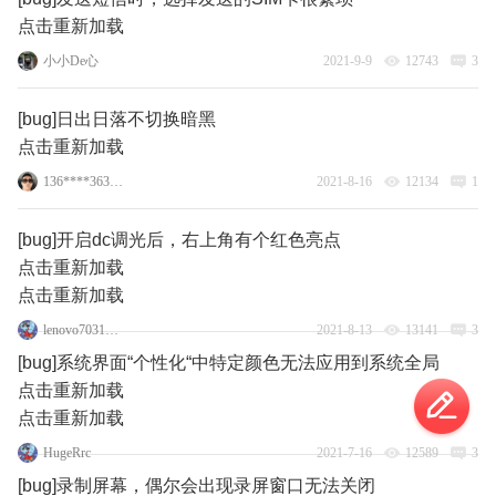
点击重新加载
小小De心
2021-9-9
12743
3
[bug]日出日落不切换暗黑
点击重新加载
136****3638_2_1
2021-8-16
12134
1
[bug]开启dc调光后，右上角有个红色亮点
点击重新加载
点击重新加载
lenovo70315365
2021-8-13
13141
3
[bug]系统界面“个性化“中特定颜色无法应用到系统全局
点击重新加载
点击重新加载
HugeRrc
2021-7-16
12589
3
[bug]录制屏幕，偶尔会出现录屏窗口无法关闭