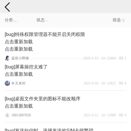
手机反馈
分类
状态
筛选
[bug]特殊权限管理器不能开启关闭权限
点击重新加载
点击重新加载
盖世小野猪
2023-1-15
12694
1
[bug]屏幕操控太难了
点击重新加载
冬天来邻
2021-9-18
13922
8
[bug]桌面文件夹里的图标不能改顺序
点击重新加载
10013697659
2021-9-12
13969
6
[bug]发送短信时，选择发送的SIM卡很繁琐