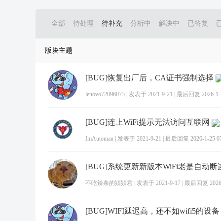
全部
待处理
待补充
分析中
解决中
已答复
版块主题
[BUG]恢复出厂后，CA证书强制选择
lenovo72096073
|
发表于 2021-9-21
|
最后回复 2026-1-2
[BUG]连上WiFi提示无法访问互联网
ImAutoman
|
发表于 2021-9-21
|
最后回复 2026-1-25 07
不吃辣条的熲熲君
|
发表于 2021-9-17
|
最后回复 2026-1
[BUG]WIFI延迟高，还不如wifi5的设备