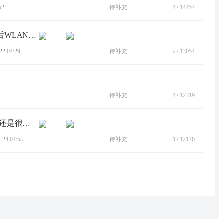
52
待补充
4
/
14457
[BUG]在每月Google Play系统自动更新后WLAN再次错误提示网络连接受限
2 04:29
待补充
2
/
13054
待补充
4
/
12319
[BUG]无线网感叹号 无信号，个别信号还是很弱。
24 04:53
待补充
1
/
12170