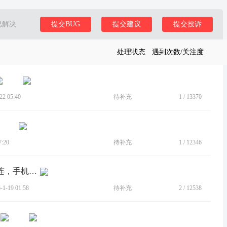
已解决
提交BUG
提交建议
提交投诉
处理状态
遇到次数/关注度
2 05:40
待补充
1
/
13370
:20
待补充
1
/
12346
[BUG]系统更新新版本WiFi老是自动断连，手机信号变差
-19 01:58
待补充
2
/
12538