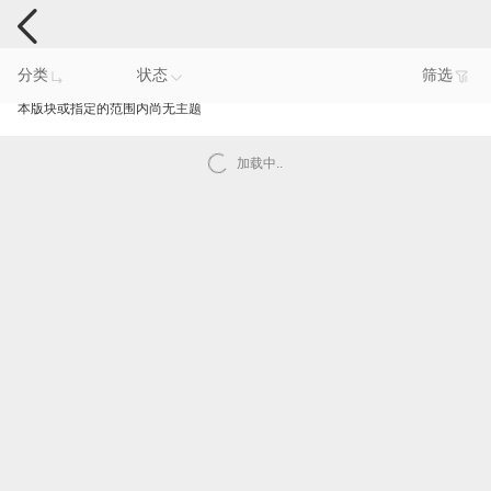
手机反馈
分类
状态
筛选
本版块或指定的范围内尚无主题
加载中..