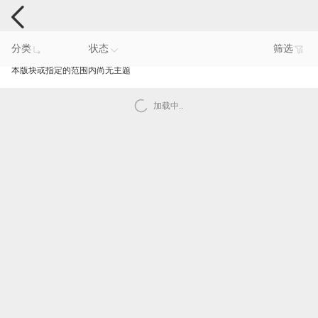
手机反馈
分类
状态
筛选
本版块或指定的范围内尚无主题
加载中..