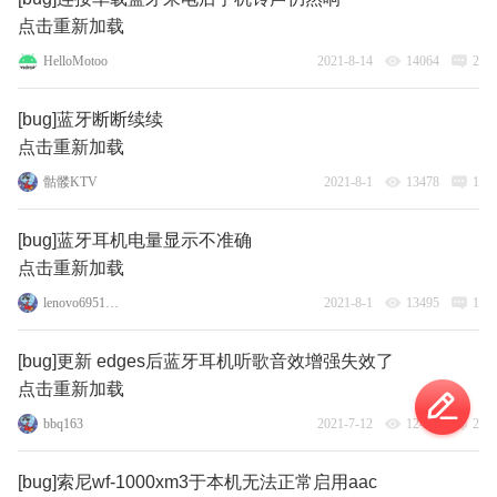
点击重新加载
HelloMotoo
2021-8-14
14064
2
[bug]蓝牙断断续续
点击重新加载
骷髅KTV
2021-8-1
13478
1
[bug]蓝牙耳机电量显示不准确
点击重新加载
lenovo69515183
2021-8-1
13495
1
[bug]更新 edges后蓝牙耳机听歌音效增强失效了
点击重新加载
bbq163
2021-7-12
12475
2
[bug]索尼wf-1000xm3于本机无法正常启用aac