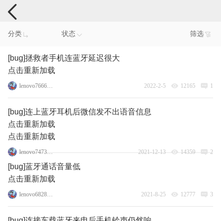
手机反馈
分类
状态
筛选
[bug]拯救者手机连蓝牙延迟很大
点击重新加载
lenovo76666899
2022-2-5
12165
1
[bug]连上蓝牙耳机后微信发不出语音信息
点击重新加载
点击重新加载
lenovo74738464
2021-12-13
14359
2
[bug]蓝牙通话音量低
点击重新加载
lenovo68282666
2021-8-25
12777
3
[bug]连接车载蓝牙来电后手机铃声仍然响