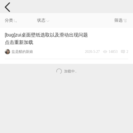
手机反馈
分类
状态
筛选
[bug]zui桌面壁纸选取以及滑动出现问题
点击重新加载
盐是醋的新娘
2020-5-27
14853
2
加载中..