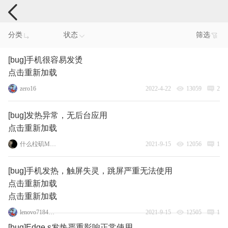
手机反馈
分类
状态
筛选
[bug]手机很容易发烫
点击重新加载
zero16
2022-4-22
13059
2
[bug]发热异常，无后台应用
点击重新加载
什么柆矶Moto
2021-9-15
12056
1
[bug]手机发热，触屏失灵，跳屏严重无法使用
点击重新加载
点击重新加载
lenovo71840060
2021-9-15
12505
1
[bug]Edge s发热严重影响正常使用