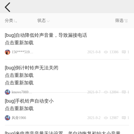
手机反馈
分类
状态
筛选
[bug]自动降低铃声音量，导致漏接电话
点击重新加载
156****5198_13
2021-9-8
13386
1
[bug]倒计时铃声无法关闭
点击重新加载
点击重新加载
lenovo70698281
2021-9-7
12094
1
[bug]手机铃声自动变小
点击重新加载
风骨1966
2021-9-2
12987
1
[bug]来电声音音量无法设置，老自动恢复初始大小音量