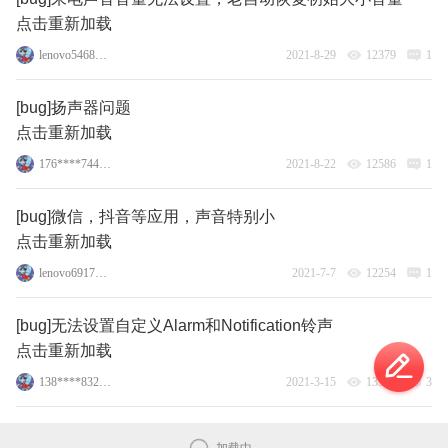
点击重新加载
lenovo54683007
2021-8-29
12379
1
[bug]扬声器问题
点击重新加载
176****7446_15
2021-8-22
12586
1
[bug]微信，抖音等应用，声音特别小
点击重新加载
lenovo69170663
2021-7-7
12254
1
[bug]无法设置自定义Alarm和Notification铃声
点击重新加载
138****8322_15
2021-3-15
13382
3
加载中..