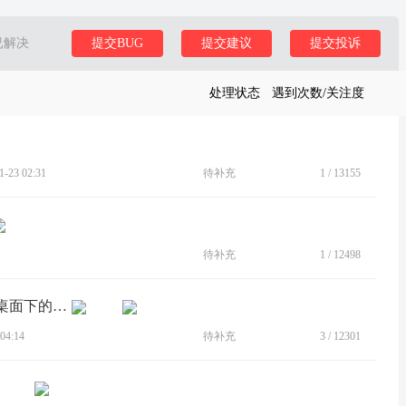
已解决
提交BUG
提交建议
提交投诉
处理状态
遇到次数/关注度
23 02:31
待补充
1
/
13155
待补充
1
/
12498
[BUG]希望改善左上角系统时钟在浅色桌面下的可见性
04:14
待补充
3
/
12301