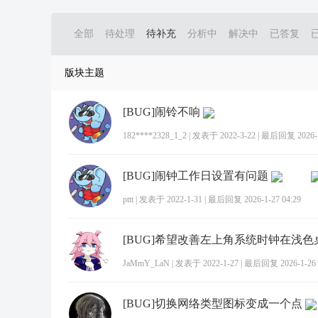
全部
待处理
待补充
分析中
解决中
已答复
版块主题
[BUG]闹铃不响
182****2328_1_2
|
发表于 2022-3-22
|
最后回复 2026-1-
[BUG]闹钟工作日设置有问题
pttt
|
发表于 2022-1-31
|
最后回复 2026-1-27 04:29
JaMmY_LaN
|
发表于 2022-1-27
|
最后回复 2026-1-26 
[BUG]切换网络类型图标变成一个点