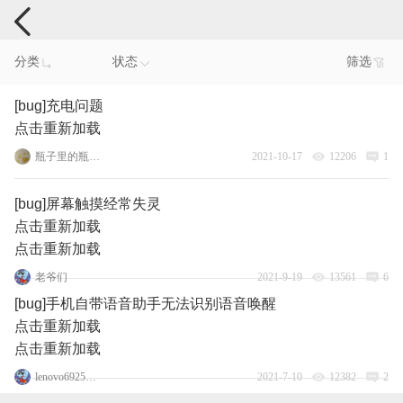
手机反馈
分类
状态
筛选
[bug]充电问题
点击重新加载
瓶子里的瓶瓶瓶
2021-10-17
12206
1
[bug]屏幕触摸经常失灵
点击重新加载
点击重新加载
老爷们
2021-9-19
13561
6
[bug]手机自带语音助手无法识别语音唤醒
点击重新加载
点击重新加载
lenovo69259819
2021-7-10
12382
2