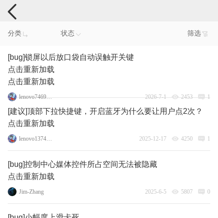
手机反馈
分类
状态
筛选
[bug]锁屏以后放口袋自动误触开关键
点击重新加载
点击重新加载
lenovo74690826
2026-7-1
2453
1
[建议]顶部下拉快捷键，开启蓝牙为什么要让用户点2次？
点击重新加载
lenovo137475098
2025-12-17
4250
1
[bug]控制中心媒体控件所占空间无法被隐藏
点击重新加载
Jim-Zhang
2025-6-5
5807
0
[bug]小幅度上滑卡死