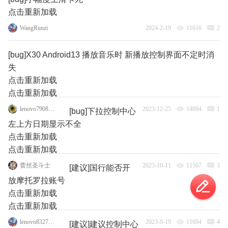
点击重新加载
WangRunzi
2024-2-19
11616
2
[bug]X30 Android13 播放音乐时 新播放控制界面不定时消
失
点击重新加载
点击重新加载
lenovo79088135
2023-12-25
14094
1
[bug]下拉控制中心
左上方日期显示不全
点击重新加载
点击重新加载
蕾丝圣斗士
2023-10-11
11567
3
[建议]国行能否开
放摩托罗拉账号
点击重新加载
点击重新加载
lenovo83273770
2023-9-19
11694
4
[建议]建议控制中心