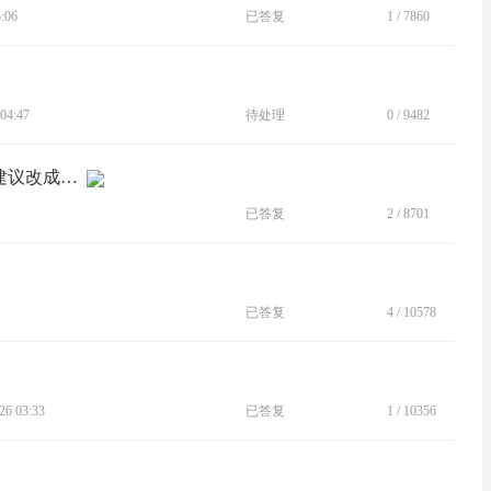
:06
已答复
1
/
7860
04:47
待处理
0
/
9482
[建议]moto桌面下滑是唤醒全局搜索，建议改成跟zui桌面一样
已答复
2
/
8701
已答复
4
/
10578
6 03:33
已答复
1
/
10356