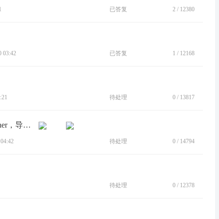
1
已答复
2
/
12380
 03:42
已答复
1
/
12168
:21
待处理
0
/
13817
[BUG]多任务按钮关联 Moto App Launcher，导致使用第三方App出现问题
04:42
待处理
0
/
14794
待处理
0
/
12378