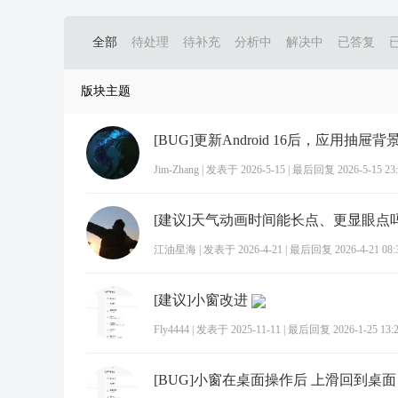
全部
待处理
待补充
分析中
解决中
已答复
版块主题
Jim-Zhang
|
发表于 2026-5-15
|
最后回复 2026-5-15 23:
[建议]天气动画时间能长点、更显眼点
江油星海
|
发表于 2026-4-21
|
最后回复 2026-4-21 08:
[建议]小窗改进
Fly4444
|
发表于 2025-11-11
|
最后回复 2026-1-25 13: