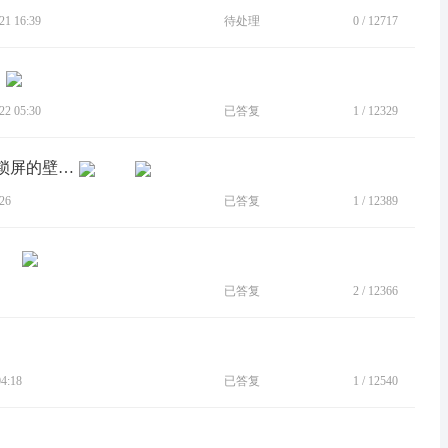
1 16:39
待处理
0
/
12717
2 05:30
已答复
1
/
12329
[BUG]设置壁纸的选项，能不能分开，锁屏的壁纸和桌面的壁纸分开，要不然我只能设置一个壁纸
26
已答复
1
/
12389
已答复
2
/
12366
4:18
已答复
1
/
12540