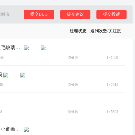
已解决
提交BUG
提交建议
提交投诉
处理状态
遇到次数/关注度
[BUG]更新Android 16后，应用抽屉背景毛玻璃效果概率性消失
48
待处理
1
/
1499
吗
36
待处理
1
/
2615
28
待处理
1
/
5803
[BUG]小窗在桌面操作后 上滑回到桌面 小窗画面消失