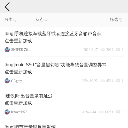
手机反馈
分类
状态
筛选
[bug]手机连接车载蓝牙或者连接蓝牙音箱声音低
点击重新加载
SNIPER Z6pro
2026-6-17
2064
3
[bug]moto S50 “音量键切歌”功能导致音量调整异常
点击重新加载
CAghty
2024-10-22
8534
1
[建议]呼出音量条有延迟
点击重新加载
lenovo59770508
2024-3-14
13251
0
[bug]调节音量键反应迟钝