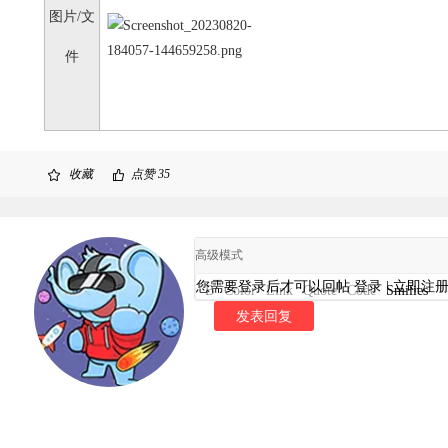
图片/文
件
收藏
点赞
35
高级模式
您需要登录后才可以回帖
登录
|
立即注
B
Color
Link
Quote
Code
Smilies
发表回复