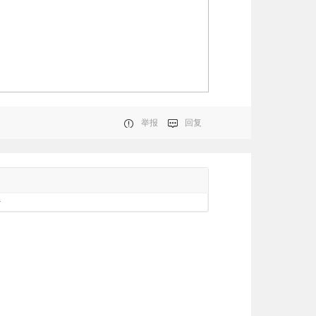
举报
回复
册