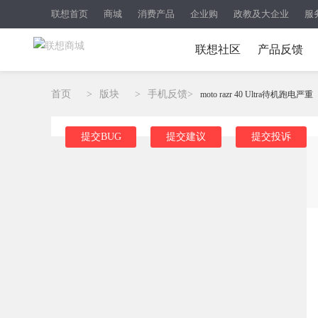
联想首页
商城
消费产品
企业购
政教及大企业
服
联想社区
产品反馈
首页
>
版块
>
手机反馈
>
moto razr 40 Ultra待机跑电严重
提交BUG
提交建议
提交投诉