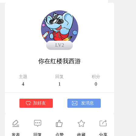
LV3
LV2
你在红楼我西游
主题
回复
积分
4
1
0
加好友
发消息
发表
回复
点赞
收藏
分享