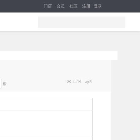
门店
会员
社区
注册
登录
11761
0
楼