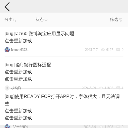
手机反馈
分类
状态
筛选
[bug]razr60 微博淘宝应用显示问题
点击重新加载
lenovo63730227
2025-7-7
6157
0
[bug]临商银行图标适配
点击重新加载
点击重新加载
杨纯腾
2024-5-29
11802
1
[bug]使用READY FOR打开APP时，字体很大，且无法调
整
点击重新加载
点击重新加载
138****8945_1_1_1
2023-8-9
11903
0