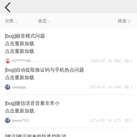
手机反馈
分类
状态
筛选
[bug]丽音模式问题
点击重新加载
点击重新加载
137****3360_8
2026-2-9
3862
1
[bug]自动提取验证码与手机热点问题
点击重新加载
caodaiqin
2025-8-20
6388
3
[bug]微信语音音量非常小
点击重新加载
lenovo75150856
2025-6-28
6235
1
[建议]建议把来电防遮挡取消