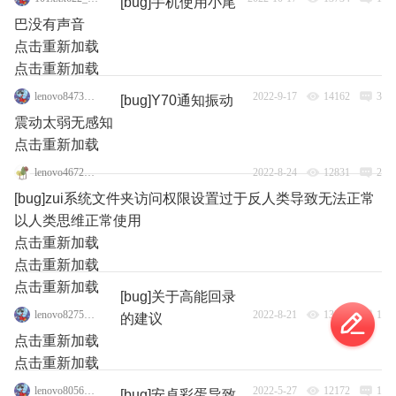
[bug]手机使用小尾
巴没有声音
点击重新加载
点击重新加载
lenovo84735762
2022-9-17
14162
3
[bug]Y70通知振动
震动太弱无感知
点击重新加载
lenovo46725866
2022-8-24
12831
2
[bug]zui系统文件夹访问权限设置过于反人类导致无法正常
以人类思维正常使用
点击重新加载
点击重新加载
点击重新加载
[bug]关于高能回录
lenovo82755714
2022-8-21
13243
1
的建议
点击重新加载
点击重新加载
lenovo80566536
2022-5-27
12172
1
[bug]安卓彩蛋导致