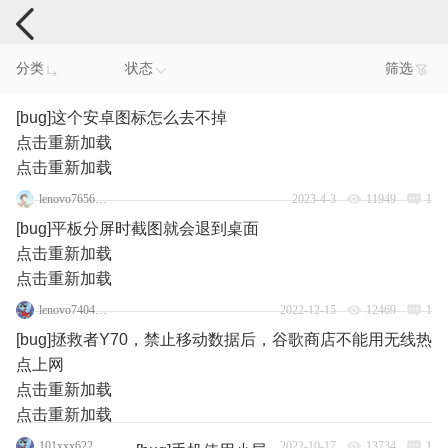
手机反馈
分类
状态
筛选
[bug]这个安卓图标怎么去不掉
点击重新加载
点击重新加载
lenovo76567557
2023-4-3
11949
1
[bug]平板分屏时截图就会退到桌面
点击重新加载
点击重新加载
lenovo74048219
2022-12-15
12469
1
[bug]拯救者Y70，禁止移动数据后，谷歌商店不能用无线热
点上网
点击重新加载
点击重新加载
101xxx622_5193
2022-10-17
13734
1