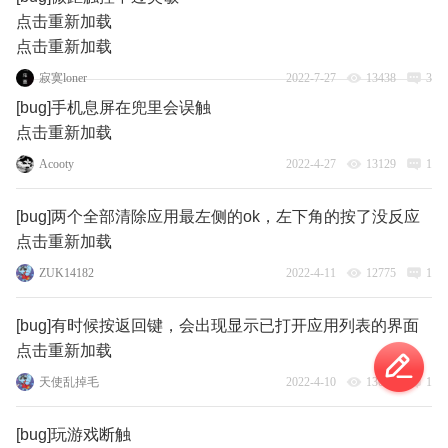
点击重新加载
点击重新加载
寂寞loner
2022-7-27
13438
3
[bug]手机息屏在兜里会误触
点击重新加载
Acooty
2022-4-27
13129
1
[bug]两个全部清除应用最左侧的ok，左下角的按了没反应
点击重新加载
ZUK14182
2022-4-11
12775
1
[bug]有时候按返回键，会出现显示已打开应用列表的界面
点击重新加载
天使乱掉毛
2022-4-10
13053
1
[bug]玩游戏断触