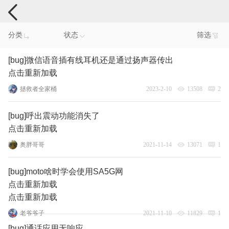
手机反馈
分类
状态
筛选
[bug]微信语音插有线耳机还是通过扬声器传出
点击重新加载
拯救者全家桶
2023-2-10
13508
2
[bug]呼出震动功能消失了
点击重新加载
奥胖哥哥
2021-11-14
13071
1
[bug]moto啥时学会使用SA5G网
点击重新加载
点击重新加载
老爷爷子
2021-11-10
11829
1
[bug]通话应用无响应