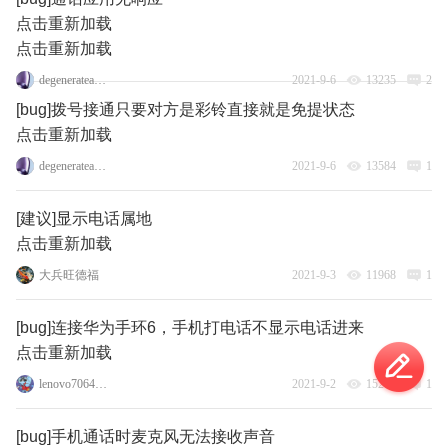
点击重新加载
点击重新加载
degenerateangel163
2021-9-6
13235
2
[bug]拨号接通只要对方是彩铃直接就是免提状态
点击重新加载
degenerateangel163
2021-9-6
13584
1
[建议]显示电话属地
点击重新加载
大兵旺德福
2021-9-3
11968
1
[bug]连接华为手环6，手机打电话不显示电话进来
点击重新加载
lenovo70644993
2021-9-2
15216
1
[bug]手机通话时麦克风无法接收声音