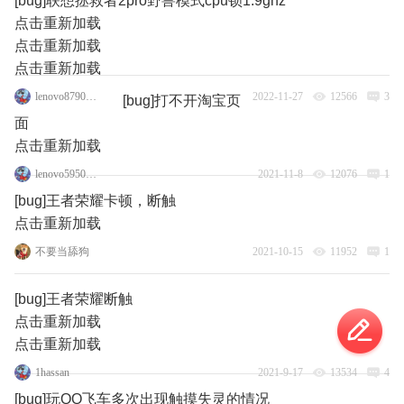
[bug]联想拯救者2pro野兽模式cpu锁1.9ghz
点击重新加载
点击重新加载
点击重新加载
lenovo87908035
2022-11-27
12566
3
[bug]打不开淘宝页
面
点击重新加载
lenovo59508615
2021-11-8
12076
1
[bug]王者荣耀卡顿，断触
点击重新加载
不要当舔狗
2021-10-15
11952
1
[bug]王者荣耀断触
点击重新加载
点击重新加载
1hassan
2021-9-17
13534
4
[bug]玩QQ飞车多次出现触摸失灵的情况