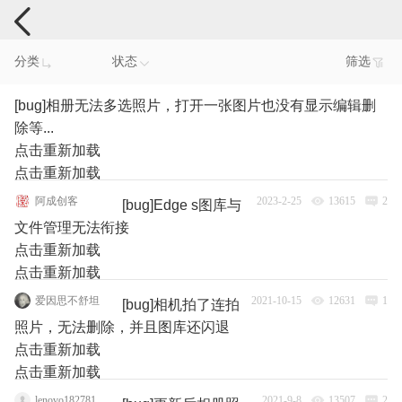
手机反馈
分类
状态
筛选
[bug]相册无法多选照片，打开一张图片也没有显示编辑删
除等...
点击重新加载
点击重新加载
阿成创客
2023-2-25
13615
2
[bug]Edge s图库与
文件管理无法衔接
点击重新加载
点击重新加载
爱因思不舒坦
2021-10-15
12631
1
[bug]相机拍了连拍
照片，无法删除，并且图库还闪退
点击重新加载
点击重新加载
lenovo182781
2021-9-8
13507
2