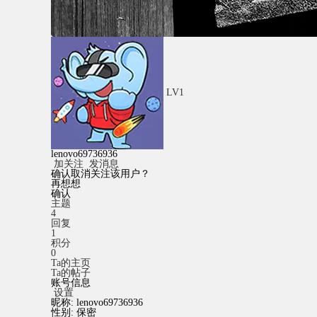
LV1
lenovo69736936
加关注
发消息
确认取消关注该用户？
再想想
确认
主题
4
回复
1
积分
0
Ta的主页
Ta的帖子
账号信息
设置
昵称:
lenovo69736936
性别:
保密