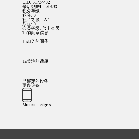
UID:
31734492
最后登陆IP:
59693 -
积分等级
积分:
0
社区等级:
LV1
乐豆:
0
会员等级:
普卡会员
Ta的勋章信息
Ta加入的圈子
Ta关注的话题
已绑定的设备
更多设备
Motorola edge s