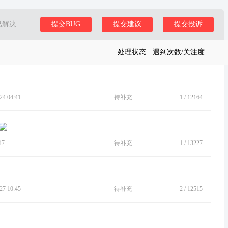
已解决
提交BUG
提交建议
提交投诉
处理状态
遇到次数/关注度
4 04:41
待补充
1
/
12164
47
待补充
1
/
13227
7 10:45
待补充
2
/
12515