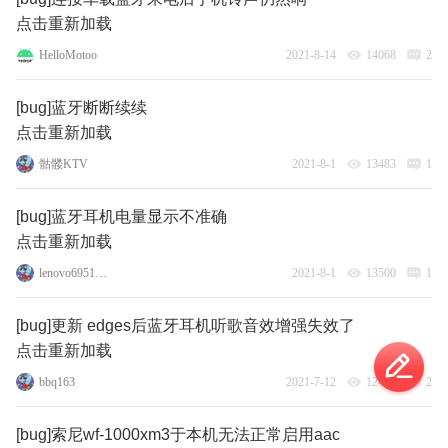
点击重新加载
HelloMotoo
2021-8-14
14068
2
[bug]蓝牙断断续续
点击重新加载
骷髅KTV
2021-8-1
13483
1
[bug]蓝牙耳机电量显示不准确
点击重新加载
lenovo69515183
2021-8-1
13500
1
[bug]更新 edges后蓝牙耳机听歌音效增强失效了
点击重新加载
bbq163
2021-7-12
12479
2
[bug]索尼wf-1000xm3于本机无法正常启用aac