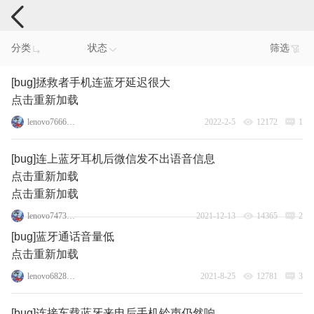
手机反馈
分类
状态
筛选
[bug]拯救者手机连蓝牙延迟很大
点击重新加载
lenovo76666899
2022-2-5
12172
1
[bug]连上蓝牙耳机后微信发不出语音信息
点击重新加载
点击重新加载
lenovo74738464
2021-12-13
14365
2
[bug]蓝牙通话音量低
点击重新加载
lenovo68282666
2021-8-25
12781
3
[bug]连接车载蓝牙来电后手机铃声仍然响