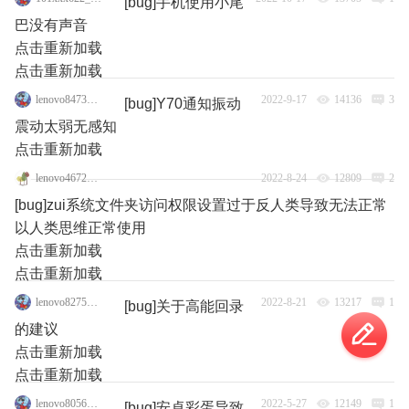
[bug]手机使用小尾
巴没有声音
点击重新加载
点击重新加载
lenovo84735762
2022-9-17
14136
3
[bug]Y70通知振动
震动太弱无感知
点击重新加载
lenovo46725866
2022-8-24
12809
2
[bug]zui系统文件夹访问权限设置过于反人类导致无法正常
以人类思维正常使用
点击重新加载
点击重新加载
lenovo82755714
2022-8-21
13217
1
[bug]关于高能回录
的建议
点击重新加载
点击重新加载
lenovo80566536
2022-5-27
12149
1
[bug]安卓彩蛋导致