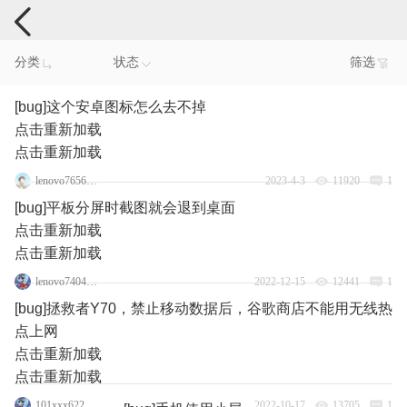
手机反馈
分类
状态
筛选
[bug]这个安卓图标怎么去不掉
点击重新加载
点击重新加载
lenovo76567557
2023-4-3
11920
1
[bug]平板分屏时截图就会退到桌面
点击重新加载
点击重新加载
lenovo74048219
2022-12-15
12441
1
[bug]拯救者Y70，禁止移动数据后，谷歌商店不能用无线热
点上网
点击重新加载
点击重新加载
101xxx622_5193
2022-10-17
13705
1