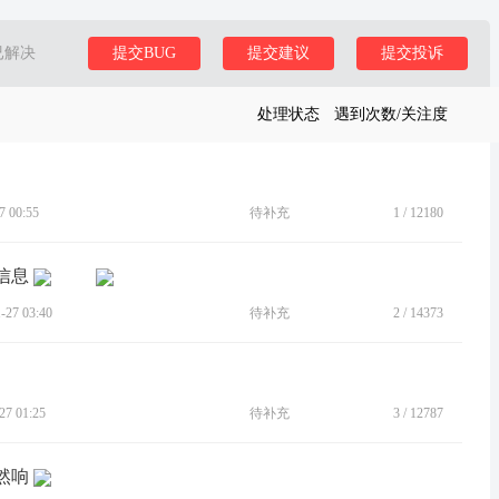
已解决
提交BUG
提交建议
提交投诉
处理状态
遇到次数/关注度
 00:55
待补充
1
/
12180
信息
27 03:40
待补充
2
/
14373
7 01:25
待补充
3
/
12787
然响