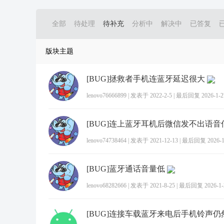
全部
待处理
待补充
分析中
解决中
已答复
版块主题
[BUG]拯救者手机连蓝牙延迟很大
lenovo76666899
|
发表于 2022-2-5
|
最后回复 2026-1-27
[BUG]连上蓝牙耳机后微信发不出语音
lenovo74738464
|
发表于 2021-12-13
|
最后回复 2026-1-
[BUG]蓝牙通话音量低
lenovo68282666
|
发表于 2021-8-25
|
最后回复 2026-1-2
[BUG]连接车载蓝牙来电后手机铃声仍