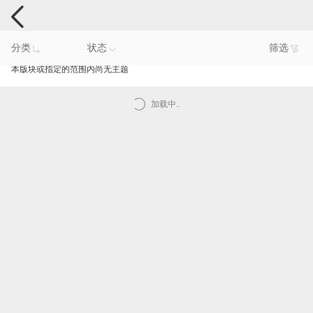
手机反馈
分类
状态
筛选
本版块或指定的范围内尚无主题
加载中..