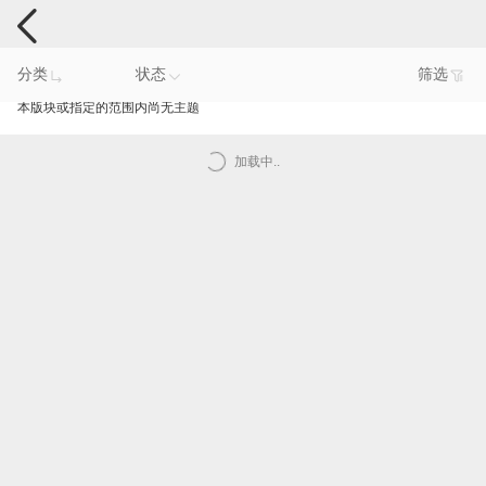
手机反馈
分类
状态
筛选
本版块或指定的范围内尚无主题
加载中..