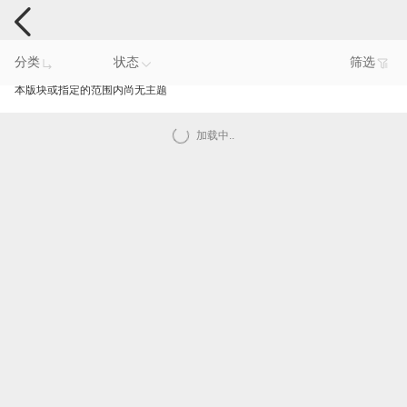
手机反馈
分类
状态
筛选
本版块或指定的范围内尚无主题
加载中..