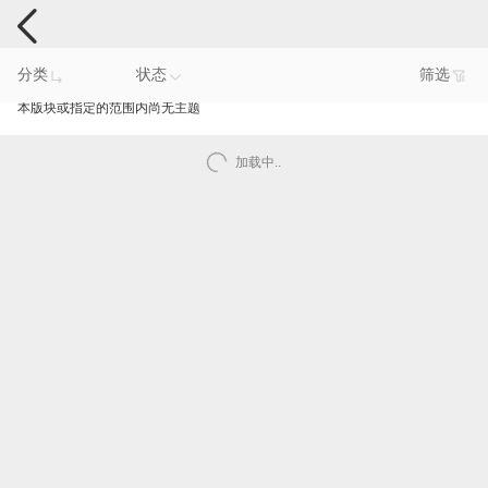
手机反馈
分类
状态
筛选
本版块或指定的范围内尚无主题
加载中..