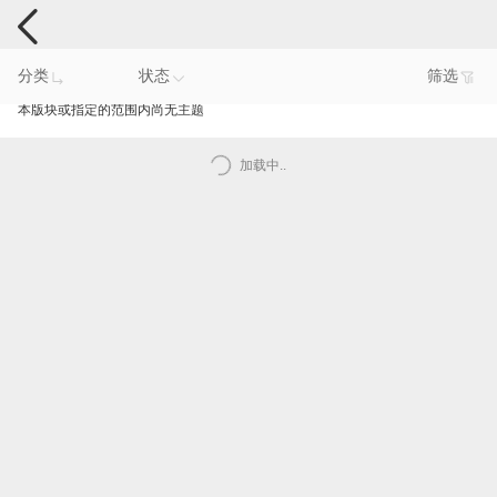
手机反馈
分类
状态
筛选
本版块或指定的范围内尚无主题
加载中..