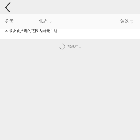
手机反馈
分类
状态
筛选
本版块或指定的范围内尚无主题
加载中..