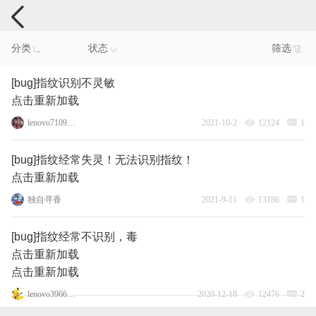
手机反馈
分类
状态
筛选
[bug]指纹识别不灵敏
点击重新加载
lenovo71091503
2021-10-2
12124
1
[bug]指纹经常失灵！无法识别指纹！
点击重新加载
独自寻香
2021-9-11
13186
1
[bug]指纹经常不识别，毒
点击重新加载
点击重新加载
lenovo3966401
2020-12-18
12476
2