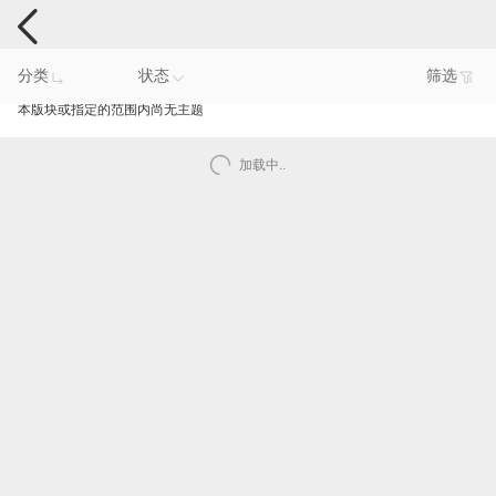
手机反馈
分类
状态
筛选
本版块或指定的范围内尚无主题
加载中..