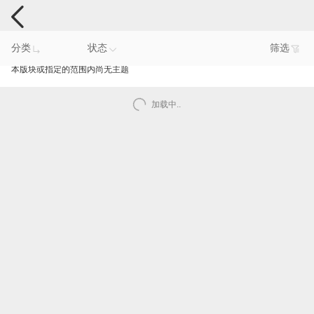
手机反馈
分类
状态
筛选
本版块或指定的范围内尚无主题
加载中..