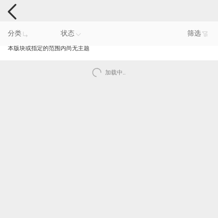
手机反馈
分类
状态
筛选
本版块或指定的范围内尚无主题
加载中..