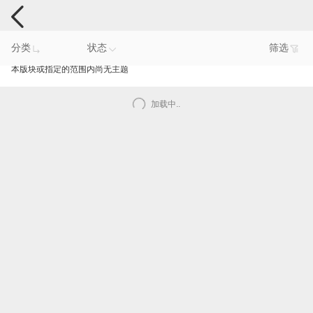
手机反馈
分类
状态
筛选
本版块或指定的范围内尚无主题
加载中..