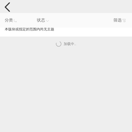
手机反馈
分类
状态
筛选
本版块或指定的范围内尚无主题
加载中..