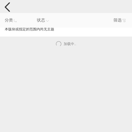
手机反馈
分类
状态
筛选
本版块或指定的范围内尚无主题
加载中..