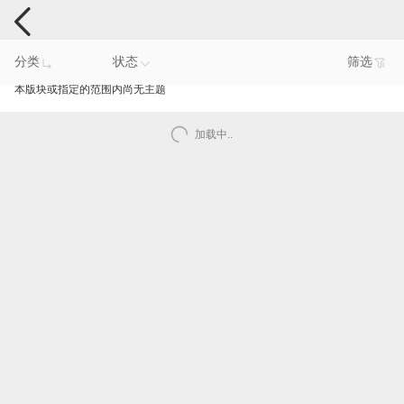
手机反馈
分类
状态
筛选
本版块或指定的范围内尚无主题
加载中..