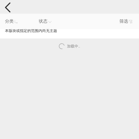
手机反馈
分类
状态
筛选
本版块或指定的范围内尚无主题
加载中..